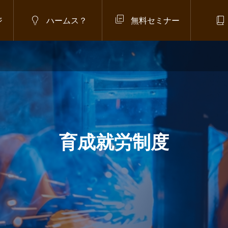



ジ
ハームス？
無料セミナー
らせ
,
政府方針
,
在留管理強化
,
語・生活学習プログラム
庁】「日本語・生活学習プログ
とは？在留審査への反映が検討
新制度を解説
.07.07
育成就労制度