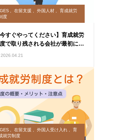
IGES
,
在留支援
,
外国人材
,
育成就労
制度
今すぐやってください】育成就労
度で取り残される会社が最初にや
べき3つのこと
2026.04.21
IGES
,
在留支援
,
外国人受け入れ
,
育
成就労制度