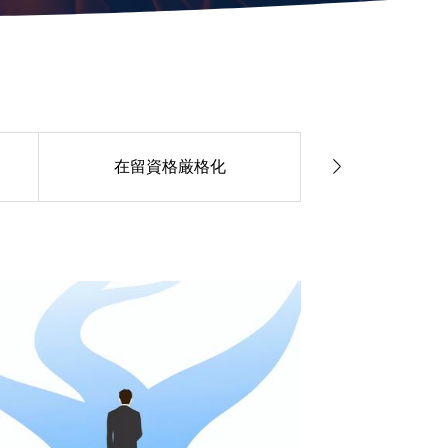

在留資格厳格化
外国人材マ