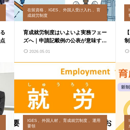
在留資格
,
IGES
,
外国人受け入れ
,
育
成就労制度
なる
育成就労制度はいよいよ実務フェー
【
点
ズへ｜申請記載例の公表が意味する
制
もの
る
2026.05.01
IGES
,
外国人材
,
育成就労制度
,
運用
要領