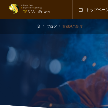

トップペー



ブログ
育成就労制度
不法就労対策
,
お知
日本

長罪を厳格化へ
【入管
ラム」
される
2026