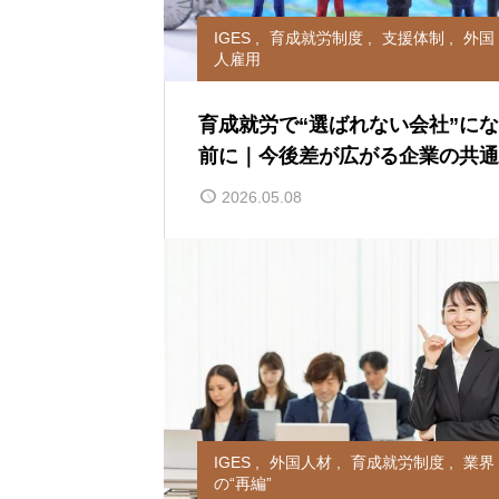
IGES
,
育成就労制度
,
支援体制
,
外国
人雇用
育成就労で“選ばれない会社”に
前に｜今後差が広がる企業の共通
2026.05.08
IGES
,
外国人材
,
育成就労制度
,
業界
の“再編”