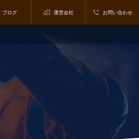


ブログ
運営会社
お問い合わせ
お知らせ
,
在留資格
,
外国人材
,
技
術・人文知識・国際業務

NHK出演者の逮捕で注目される「技
術・人文知識・国際業務」ビザの不正
申請問題とは
2026.07.03