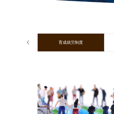

人受け入れ
育成就労制度