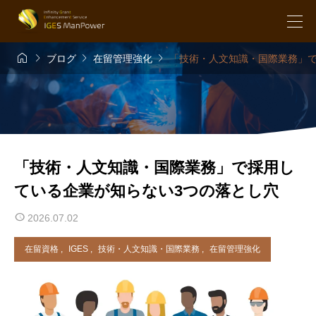




ブログ
在留管理強化
「技術・人文知識・国際業務」で
「技術・人文知識・国際業務」で採用し
ている企業が知らない3つの落とし穴
2026.07.02
在留資格
,
IGES
,
技術・人文知識・国際業務
,
在留管理強化