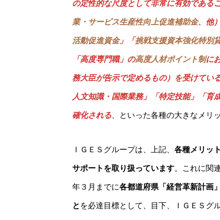
の定性的な尺度として非常に有効である
業・サービス生産性向上促進補助金
、他
活動促進資金
」「
挑戦支援資本強化特別
「高度専門職」の
高度人材ポイント制
に
務大臣が告示で定めるもの）を受けてい
人文知識・国際業務」「特定技能」
「育
確化される
、といった各種の大きなメリ
ＩＧＥＳグループは、上記、
各種メリッ
サポートを取り扱っています
。これに関
年３月までに
各都道府県「経営革新計画
と
を必達目標として、目下、ＩＧＥＳグ