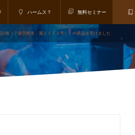



ジ
ハームス？
無料セミナー
新計画（７産労商支－第２１７２号）」の承認を受けました
,
政府方針
,
在留管理強化
,
生活学習プログラム
】「日本語・生活学習プログ
は？在留審査への反映が検討
制度を解説
.07