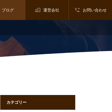


ブログ
運営会社
お問い合わせ
お知らせ
,
在留資格
,
外国人材
,
技
術・人文知識・国際業務

NHK出演者の逮捕で注目される「技
術・人文知識・国際業務」ビザの不正
申請問題とは
2026.07.03
カテゴリー