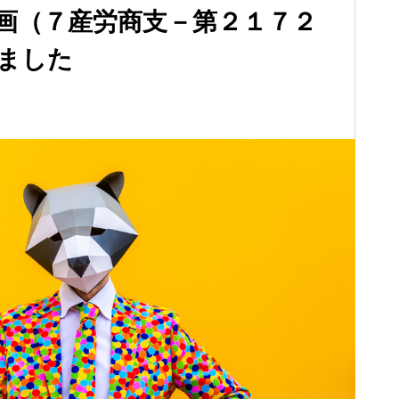
画（７産労商支－第２１７２
ました