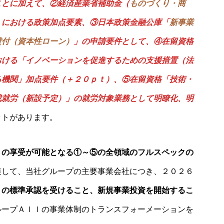
ことに加えて、②経済産業省補助金（
ものづくり・商
）における政策加点要素、③日本政策金融公庫「
新事業
貸付（資本性ローン）
」の申請要件として、④在留資格
おける「イノベーションを促進するための支援措置（法
る機関」加点要件（＋２０ｐｔ）、⑤在留資格「技術・
成就労（新設予定）」
の就労対象業務として明瞭化、明
ットがあります。
トの享受が可能となる①～⑤の全領域のフルスペックの
連して、当社グループの主要事業会社につき、２０２６
」の標準承認を受けること、新規事業投資を開始するこ
ループＡｌｌの事業体制のトランスフォーメーションを