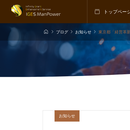

トップペー




ブログ
お知らせ
東京都「経営革
不法就労対策
,
お知らせ
日本語・

罪を厳格化へ
【入管庁
ラム」と
される新
2026.07
お知らせ