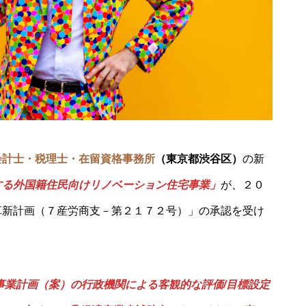
会計士・税理士・在留資格事務所
（東京都渋谷区）
の新
する外国籍住民向けリノベーション住宅事業」
が、２０
革新計画（７産労商支－第２１７２号）」の承認を受け
事業計画（案）の行政機関による客観的な評価/目標設定