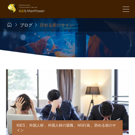



ブログ
辞める前のサイン
IGES
,
外国人材
,
外国人材の退職
,
NG行為
,
辞める前のサ
イン