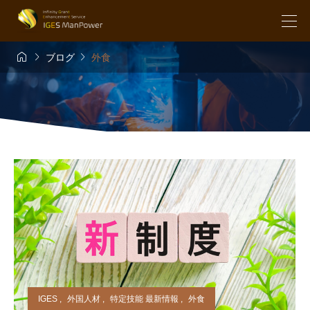



ブログ
外食
IGES
,
外国人材
,
特定技能 最新情報
,
外食