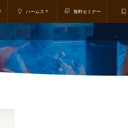



ジ
ハームス？
無料セミナー
,
外国人材
,
不法就労対策
,
者ゼロプラン
員200人超を緊急増員
.22