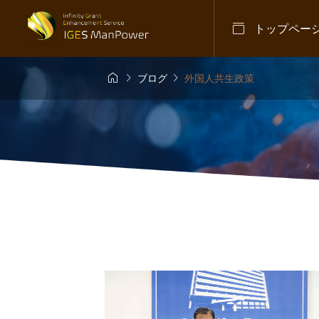

トップペー



ブログ
外国人共生政策
不法就労対策
お知らせ
不法滞在

営者を再逮捕】
入管庁が職
ぐ見直すべき在
2026.07