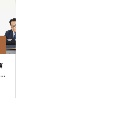
者
言
変