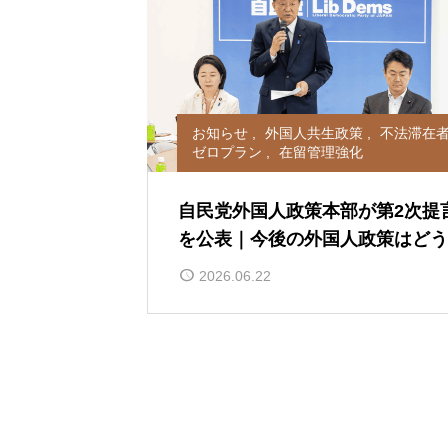
お知らせ
,
外国人共生政策
,
不法滞在
ゼロプラン
,
在留管理強化
自民党外国人政策本部が第2次提
を公表｜今後の外国人政策はどう
わるのか
2026.06.22