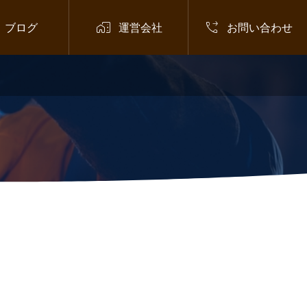


ブログ
運営会社
お問い合わせ
お知らせ
,
外国人材
,
不法就労対策
,
不法就労助長罪

入管庁、不法就労助長罪を厳格化へ
2026.07.13