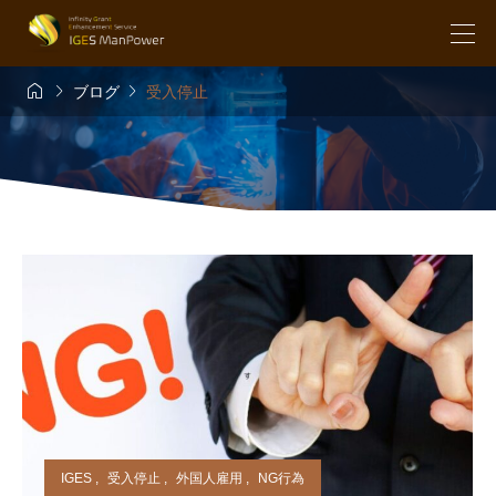



ブログ
受入停止
IGES
,
受入停止
,
外国人雇用
,
NG行為