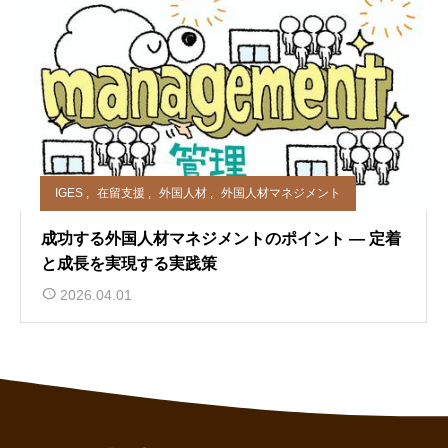
IGES
,
在留支援
,
外国人材
,
外国人材マネジメント
成功する外国人材マネジメントのポイント ― 定着
と成長を実現する実践策
2026.04.01