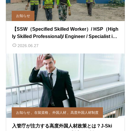
お知らせ
【SSW（Specified Skilled Worker）/ HSP（High
ly Skilled Professional)/ Engineer / Specialist in
Humanities / International Services】
2026.06.27
お知らせ
,
在留資格
,
外国人材
,
高度外国人材制度
入管庁が注力する高度外国人材政策とは？J-Ski