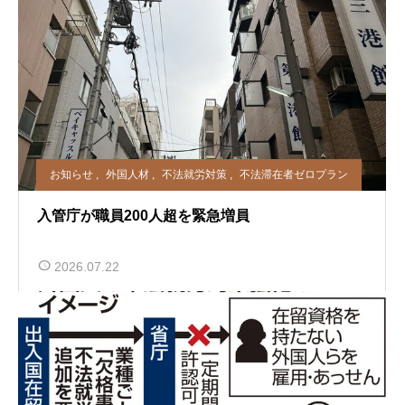
お知らせ
,
外国人材
,
不法就労対策
,
不法滞在者ゼロプラン
入管庁が職員200人超を緊急増員
2026.07.22