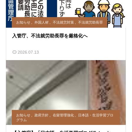
お知らせ
,
外国人材
,
不法就労対策
,
不法就労助長罪
入管庁、不法就労助長罪を厳格化へ
2026.07.13
お知らせ
,
政府方針
,
在留管理強化
,
日本語・生活学習プロ
グラム