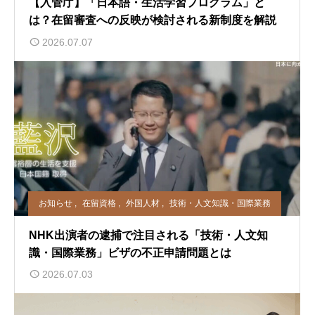
【入管庁】「日本語・生活学習プログラム」と
は？在留審査への反映が検討される新制度を解説
2026.07.07
お知らせ
,
在留資格
,
外国人材
,
技術・人文知識・国際業務
NHK出演者の逮捕で注目される「技術・人文知
識・国際業務」ビザの不正申請問題とは
2026.07.03