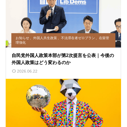
お知らせ
,
外国人共生政策
,
不法滞在者ゼロプラン
,
在留管
理強化
自民党外国人政策本部が第2次提言を公表｜今後の
外国人政策はどう変わるのか
2026.06.22