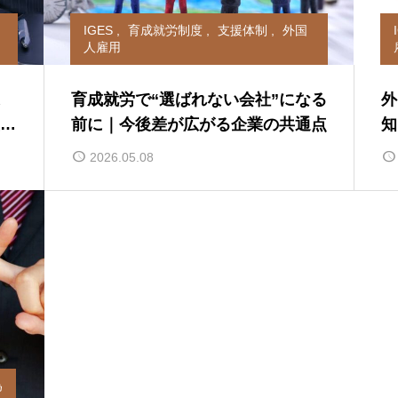
IGES
,
育成就労制度
,
支援体制
,
外国
人雇用
育成就労で“選ばれない会社”になる
外
す
前に｜今後差が広がる企業の共通点
知
会
2026.05.08
為