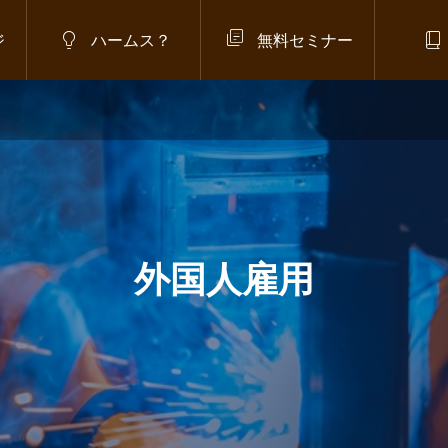



ジ
ハームス？
無料セミナー
お知らせ
,
政府方針
,
在留管理強化
,
本語・生活学習プログラム
入管庁】「日本語・生活学習プログ
ム」とは？在留審査への反映が検討
れる新制度を解説
026.07.07
外国人雇用