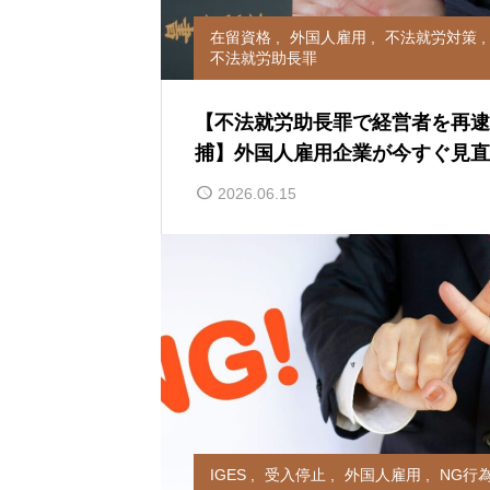
在留資格
,
外国人雇用
,
不法就労対策
,
不法就労助長罪
【不法就労助長罪で経営者を再逮
捕】外国人雇用企業が今すぐ見直
べき在留資格確認とは
2026.06.15
IGES
,
受入停止
,
外国人雇用
,
NG行