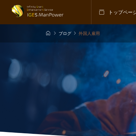

トップペー



ブログ
外国人雇用
人材
,
不法就労対策
,
日

労助長罪を厳格化へ
【
ラ
さ
2