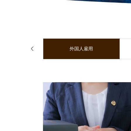

受け入れ費用
外国人雇用