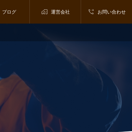


ブログ
運営会社
お問い合わせ
お知らせ
,
在留資格
,
外国人材
,
技
術・人文知識・国際業務

NHK出演者の逮捕で注目される「技
術・人文知識・国際業務」ビザの不正
申請問題とは
2026.07.03