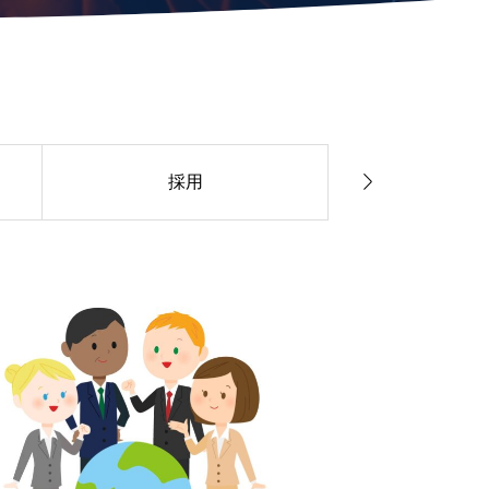

採用
送り出し機