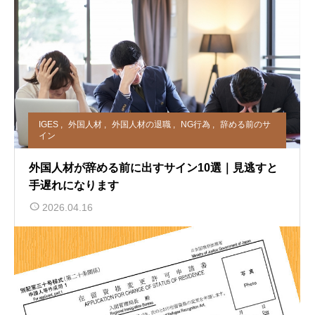
IGES
,
外国人材
,
外国人材の退職
,
NG行為
,
辞める前のサ
イン
外国人材が辞める前に出すサイン10選｜見逃すと
手遅れになります
2026.04.16